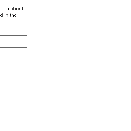
ation about
d in the