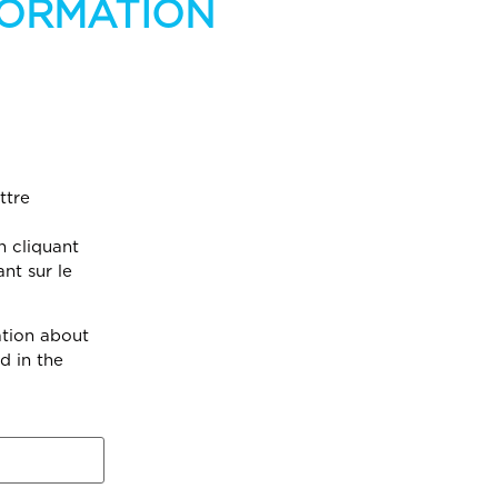
NFORMATION
ttre
 cliquant
nt sur le
ation about
d in the